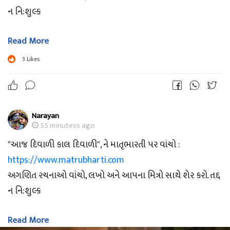
ન નિ:શુલ્ક
Read More
-- Nirali Desai
3
Likes
Narayan
55 minutess ago
"આજ દિવાળી કાલ દિવાળી", ને માતૃભારતી પર વાંચો :
https://www.matrubharti.com
અગણિત રચનાઓ વાંચો, લખો અને આપના મિત્રો સાથે શેર કરો. તદ્દ
ન નિ:શુલ્ક
Read More
-- Nirali Desai