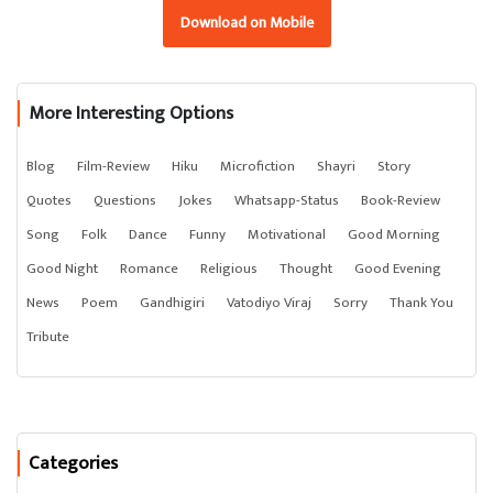
Download on Mobile
More Interesting Options
Blog
Film-Review
Hiku
Microfiction
Shayri
Story
Quotes
Questions
Jokes
Whatsapp-Status
Book-Review
Song
Folk
Dance
Funny
Motivational
Good Morning
Good Night
Romance
Religious
Thought
Good Evening
News
Poem
Gandhigiri
Vatodiyo Viraj
Sorry
Thank You
Tribute
Categories