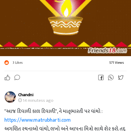
3
Likes
571 Views
Chandni
14 minutess ago
"આજ દિવાળી કાલ દિવાળી", ને માતૃભારતી પર વાંચો :
https://www.matrubharti.com
અગણિત રચનાઓ વાંચો, લખો અને આપના મિત્રો સાથે શેર કરો. તદ્દ