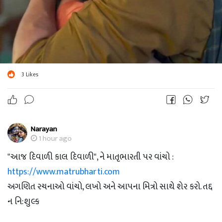
3
Likes
Narayan
1 hour ago
"આજ દિવાળી કાલ દિવાળી", ને માતૃભારતી પર વાંચો :
https://www.matrubharti.com
અગણિત રચનાઓ વાંચો, લખો અને આપના મિત્રો સાથે શેર કરો. તદ્દ
ન નિ:શુલ્ક