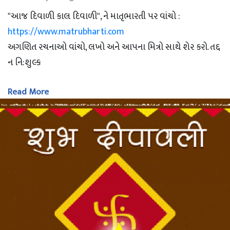
"આજ દિવાળી કાલ દિવાળી", ને માતૃભારતી પર વાંચો :
https://www.matrubharti.com
અગણિત રચનાઓ વાંચો, લખો અને આપના મિત્રો સાથે શેર કરો. તદ્દ
ન નિ:શુલ્ક
Read More
-- Nirali Desai