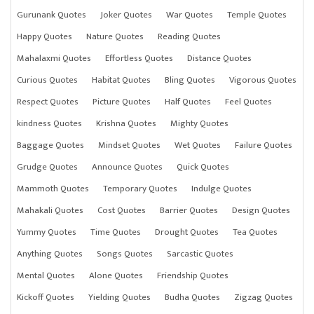
Gurunank Quotes
Joker Quotes
War Quotes
Temple Quotes
Happy Quotes
Nature Quotes
Reading Quotes
Mahalaxmi Quotes
Effortless Quotes
Distance Quotes
Curious Quotes
Habitat Quotes
Bling Quotes
Vigorous Quotes
Respect Quotes
Picture Quotes
Half Quotes
Feel Quotes
kindness Quotes
Krishna Quotes
Mighty Quotes
Baggage Quotes
Mindset Quotes
Wet Quotes
Failure Quotes
Grudge Quotes
Announce Quotes
Quick Quotes
Mammoth Quotes
Temporary Quotes
Indulge Quotes
Mahakali Quotes
Cost Quotes
Barrier Quotes
Design Quotes
Yummy Quotes
Time Quotes
Drought Quotes
Tea Quotes
Anything Quotes
Songs Quotes
Sarcastic Quotes
Mental Quotes
Alone Quotes
Friendship Quotes
Kickoff Quotes
Yielding Quotes
Budha Quotes
Zigzag Quotes