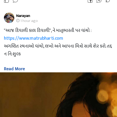
Narayan
1 hour ago
"આજ દિવાળી કાલ દિવાળી", ને માતૃભારતી પર વાંચો :
https://www.matrubharti.com
અગણિત રચનાઓ વાંચો, લખો અને આપના મિત્રો સાથે શેર કરો. તદ્દ
ન નિ:શુલ્ક
Read More
-- Nirali Desai