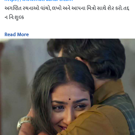
અગણિત રચનાઓ વાંચો, લખો અને આપના મિત્રો સાથે શેર કરો. તદ્દ
ન નિ:શુલ્ક
Read More
-- Nirali Desai