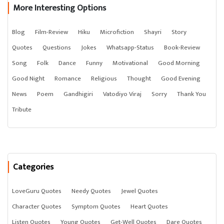
More Interesting Options
Blog
Film-Review
Hiku
Microfiction
Shayri
Story
Quotes
Questions
Jokes
Whatsapp-Status
Book-Review
Song
Folk
Dance
Funny
Motivational
Good Morning
Good Night
Romance
Religious
Thought
Good Evening
News
Poem
Gandhigiri
Vatodiyo Viraj
Sorry
Thank You
Tribute
Categories
LoveGuru Quotes
Needy Quotes
Jewel Quotes
Character Quotes
Symptom Quotes
Heart Quotes
Listen Quotes
Young Quotes
Get-Well Quotes
Dare Quotes