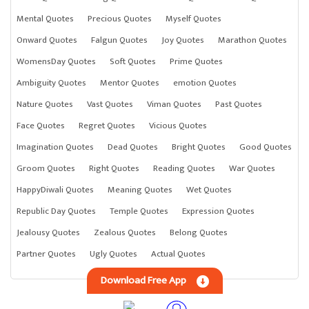
Mental Quotes
Precious Quotes
Myself Quotes
Onward Quotes
Falgun Quotes
Joy Quotes
Marathon Quotes
WomensDay Quotes
Soft Quotes
Prime Quotes
Ambiguity Quotes
Mentor Quotes
emotion Quotes
Nature Quotes
Vast Quotes
Viman Quotes
Past Quotes
Face Quotes
Regret Quotes
Vicious Quotes
Imagination Quotes
Dead Quotes
Bright Quotes
Good Quotes
Groom Quotes
Right Quotes
Reading Quotes
War Quotes
HappyDiwali Quotes
Meaning Quotes
Wet Quotes
Republic Day Quotes
Temple Quotes
Expression Quotes
Jealousy Quotes
Zealous Quotes
Belong Quotes
Partner Quotes
Ugly Quotes
Actual Quotes
Download Free App