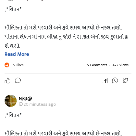
, *ચિંતન*
મૌલિકતા તો મરી પરવારી અને હવે સમય આવ્યો છે નકલ તણો,
પોતાના લેખન માં નામ બીજા નું જોઈ ને શાશ્વત એનો જીવ દુભાતો હ
શે ઘણો.
Read More
- તમામ નકલબાજો ને સમર્પિત જે બીજા ની રચના અને લેખન માં
5
Likes
5 Comments
.
472 Views
પોતાનું નામ ઉમેરી ને અથવા રચનાકાર નું નામ હટાવી ને એને પ્ર
સારીત કરતા હોય છે.....
જે વ્યક્તિ એ બહુ મુશ્કેલીએ ઘણી મહેનત અને મંથન પછી કંઈ લખ્યું
N¡k¡t@
હોય અને આપણે તેને પોતાના નામે વટાવી
20 minutess ago
જ્યારે એ વ્યક્તિ પોતાના જ લખેલ માં અન્ય નું નામ જોવે ત્યારે એના
, *ચિંતન*
હૃદય ને કેટલો આઘાત થતો હશે એ આપણે ક્યારેય વિચાર્યું...??
અને અન્ય ની લેખની માં પોતાનું નામ ઠોકી બેસાડવા નો ફાયદો પણ
મૌલિકતા તો મરી પરવારી અને હવે સમય આવ્યો છે નકલ તણો,