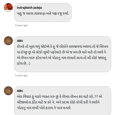
વિચારધારા માં અંતર આવશે જ....અને એ સાથે જ આપણી પોલ પણ
Indrajitsinh Jadeja
પાધરી થશે....
બહુ જ સરસ Abhhiji બન્ને પક્ષ રજૂ કર્યા.
ખોટું હાથે કરીને હાંસીપાત્ર શા માટે થવું જોઈએ...
8 years ago
થોડી માનવતા દાખવો અને રચનાકાર ને જ એની મહેનત નો શ્રેય આ
પો જેથી એની કલમે વધુ સારું લખવા નો ઉત્સાહ જાગે...
Abhi
લેખકે તો ખુશ થવું જોઈએ કે હું જે લોકોને સમજાવવાં અથવાં તો જે સિખવ
- ધ્રુવરાજસિંહ જાડેજા જાખોત્રા(શાશ્વત)
વાં ઈચ્છુ છું એ લોકો સુધી પહોચાડે છે એ જ બવ છે મારે માટે તો ભલે ને
એ લેખન મારું હોય અને એ પોતાનું નામ લખતો સત્ય તો સૌ કોઈ જાણતું
હોય છે.. :)
8 years ago
Abhi
એક વિચાર હું મારો વ્યક્ત કરું છું કે લેખક લેખન શાં માટે કરે..?? એ
બીજાઓના હીત માટે જ કરે ને.. અને કદાચ કોઈ કોપી કરી ને ભલેને
પોતાનું નામ લખી પોતે હાસ્ય ને પાત્ર બનતો