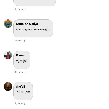
8 years ago
Komal Chovatiya
wah...good morning....
8 years ago
Komal
vgm jsk
8 years ago
Shefali
સરસ...gm
8 years ago