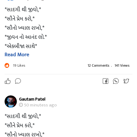
*સાદગી થી જીવો,*
*સૌને પ્રેમ કરો,*
*સૌનો ખ્યાલ રાખો,*
*જીવન નો આનંદ લો.*
*એકબીજા સાથે*
Read More
*જોડાયેલા રહો.*
*આ જ સાચું જીવન છે.*
19
Likes
12 Comments
.
141 Views
*'જમાવટ' તો જીંદગીમાં હોવી જોઈએ...*
*બાકી 'બનાવટ' તો આખી દુનિયા માં છે જ...*
Gautam Patel
??Good Morning ??
50 minutess ago
??jsk??
*સાદગી થી જીવો,*
*સૌને પ્રેમ કરો,*
*સૌનો ખ્યાલ રાખો,*