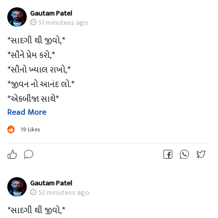
*બાકી 'બનાવટ' તો આખી દુનિયા માં છે જ...*
Gautam Patel
??Good Morning ??
51 minutess ago
??jsk??
*સાદગી થી જીવો,*
*સૌને પ્રેમ કરો,*
*સૌનો ખ્યાલ રાખો,*
*જીવન નો આનંદ લો.*
*એકબીજા સાથે*
Read More
*જોડાયેલા રહો.*
*આ જ સાચું જીવન છે.*
19
Likes
*'જમાવટ' તો જીંદગીમાં હોવી જોઈએ...*
*બાકી 'બનાવટ' તો આખી દુનિયા માં છે જ...*
Gautam Patel
??Good Morning ??
52 minutess ago
??jsk??
*સાદગી થી જીવો,*