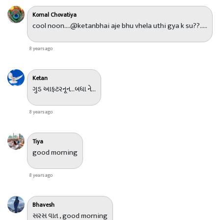
Komal Chovatiya
cool noon....@ketanbhai aje bhu vhela uthi gya k su??.....
8 years ago
Ketan
ગુડ આફટરનૂન...બધા ને...
8 years ago
Tiya
good morning
8 years ago
Bhavesh
સરસ વાત , good morning