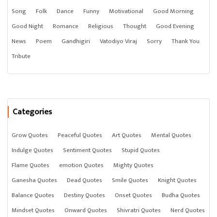
Song
Folk
Dance
Funny
Motivational
Good Morning
Good Night
Romance
Religious
Thought
Good Evening
News
Poem
Gandhigiri
Vatodiyo Viraj
Sorry
Thank You
Tribute
Categories
Grow Quotes
Peaceful Quotes
Art Quotes
Mental Quotes
Indulge Quotes
Sentiment Quotes
Stupid Quotes
Flame Quotes
emotion Quotes
Mighty Quotes
Ganesha Quotes
Dead Quotes
Smile Quotes
Knight Quotes
Balance Quotes
Destiny Quotes
Onset Quotes
Budha Quotes
Mindset Quotes
Onward Quotes
Shivratri Quotes
Nerd Quotes