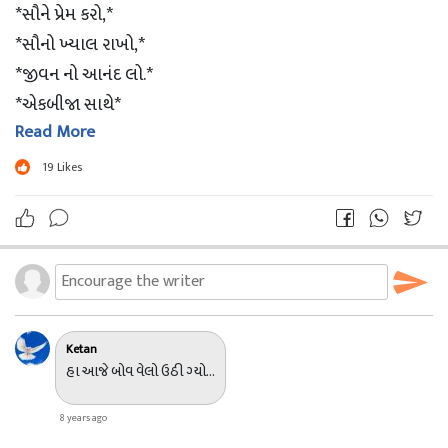
*સૌને પ્રેમ કરો,*
*સૌનો ખ્યાલ રાખો,*
*જીવન નો આનંદ લો.*
*એકબીજા સાથે*
Read More
*જોડાયેલા રહો.*
*આ જ સાચું જીવન છે.*
19
Likes
*'જમાવટ' તો જીંદગીમાં હોવી જોઈએ...*
*બાકી 'બનાવટ' તો આખી દુનિયા માં છે જ...*
??Good Morning ??
??jsk??
Ketan
હા આજે બોવ વેલો ઉઠી ગ્યો...
8 years ago