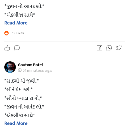
*જીવન નો આનંદ લો.*
*એકબીજા સાથે*
Read More
*જોડાયેલા રહો.*
*આ જ સાચું જીવન છે.*
19
Likes
*'જમાવટ' તો જીંદગીમાં હોવી જોઈએ...*
*બાકી 'બનાવટ' તો આખી દુનિયા માં છે જ...*
Gautam Patel
??Good Morning ??
51 minutess ago
??jsk??
*સાદગી થી જીવો,*
*સૌને પ્રેમ કરો,*
*સૌનો ખ્યાલ રાખો,*
*જીવન નો આનંદ લો.*
*એકબીજા સાથે*
Read More
*જોડાયેલા રહો.*