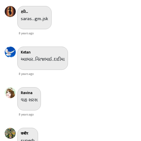
હરિ...
saras...gm..jsk
8 years ago
Ketan
આભાર..નિરજભાઈ..દાદીમા
8 years ago
Ravina
વાહ સરસ
8 years ago
कबीर
superb