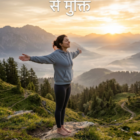
जाले में ले जाएगा जहां आप सामान्य मानसिक थकान और डिप्रेशन के
बीच के छिपे हुए लक्षणों को पहचानना सीखेंगे। इसके साथ ही आप यह
भी जान पाएंगे कि रोजमर्रा की जिंदगी का दबाव और हार्मोनल बदलाव ह
मारी मानसिक सेहत को कैसे प्रभावित करते हैं। इस लेख में दिमाग को
शांत करने वाली तकनीकों, योग, सही डाइट और ‘नो’ कहने की आदत
जैसे अचूक उपायों को बहुत ही सरल तरीके से समझाया गया है। यह
व्यावहारिक गाइड आपको रोजमर्रा की उन 3 आदतों से रूबरू कराएगा
जो आपके खोए हुए आत्मविश्वास को वापस ला सकती हैं और आपको
बिना झिझक के थेरेपिस्ट या अपनों से बात करने की ताकत देगी। यह
सिर्फ एक आर्टिकल नहीं है बल्कि आपकी जिंदगी बदलने वाला एक ज
रिया है जो आपको मानसिक रूप से मजबूत बनाना सिखाता है। उठिए, इ
स लेख को पूरा पढ़िए, अपने मन के बोझ को कम कीजिए और अपनी
जिंदगी की कमान फिर से अपने हाथों में लीजिए।
https://www.matrubharti.com/book/19993939/tanaav-