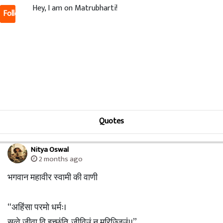
Hey, I am on Matrubharti!
Follow
Quotes
Nitya Oswal
2 months ago
भगवान महावीर स्वामी की वाणी
“अहिंसा परमो धर्मः।
सव्वे जीवा वि इच्छंति, जीविउं न मरिज्जिउं।।”