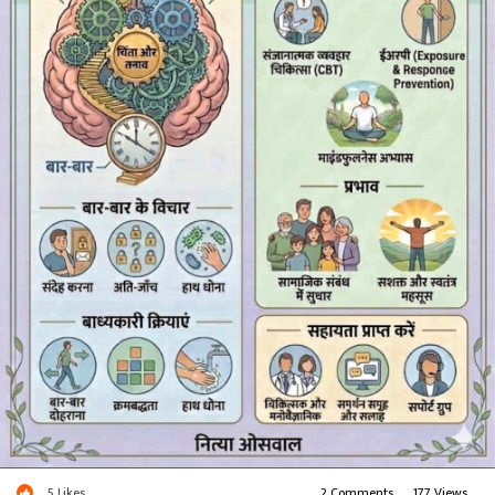
या अपने अपनों की शांति के लिए अभी पूरा लेख पढ़ें!”
https://www.matrubharti.com/book/19994085/ocd-se-
mukti-1
5
Likes
2 Comments
.
177 Views