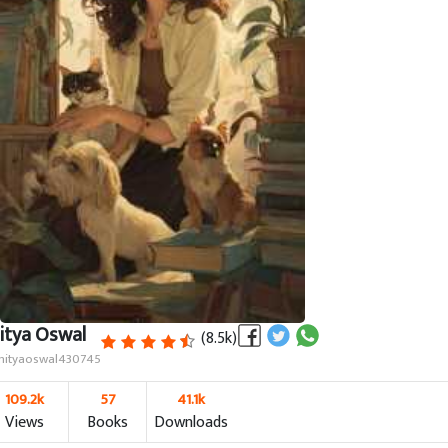
itya Oswal
(8.5k)
ityaoswal430745
109.2k
57
41.1k
Views
Books
Downloads