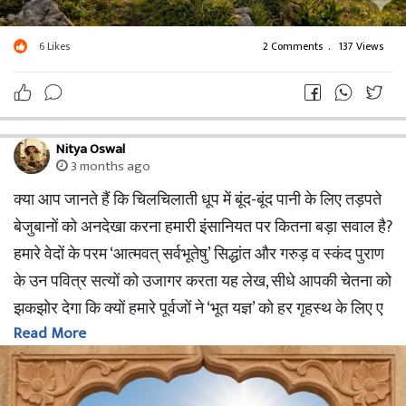
aur-depression-se-mukti-1
6
Likes
2 Comments
.
137 Views
Nitya Oswal
3 months ago
क्या आप जानते हैं कि चिलचिलाती धूप में बूंद-बूंद पानी के लिए तड़पते
बेजुबानों को अनदेखा करना हमारी इंसानियत पर कितना बड़ा सवाल है?
हमारे वेदों के परम ‘आत्मवत् सर्वभूतेषु’ सिद्धांत और गरुड़ व स्कंद पुराण
के उन पवित्र सत्यों को उजागर करता यह लेख, सीधे आपकी चेतना को
झकझोर देगा कि क्यों हमारे पूर्वजों ने ‘भूत यज्ञ’ को हर गृहस्थ के लिए ए
Read More
क अनिवार्य कर्तव्य बनाया था। यह सिर्फ एक लेख नहीं, बल्कि भीषण गर्मी
में दम तोड़ते मूक प्राणियों की मर्मस्पर्शी पुकार और साक्षात ईश्वर की
सेवा का वह दिव्य मार्ग है जिससे हर मनुष्य को जुड़ना चाहिए। चिल