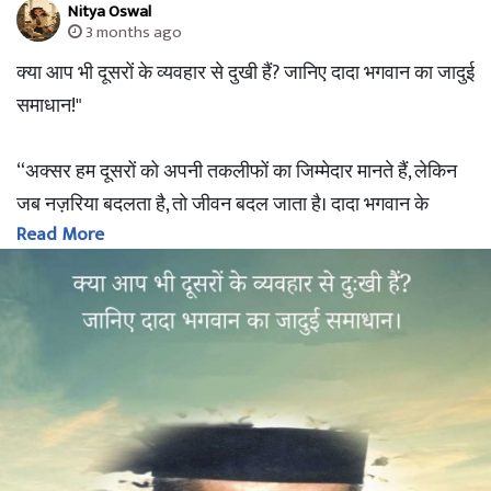
Nitya Oswal
3 months ago
क्या आप भी दूसरों के व्यवहार से दुखी हैं? जानिए दादा भगवान का जादुई
समाधान!"
“अक्सर हम दूसरों को अपनी तकलीफों का जिम्मेदार मानते हैं, लेकिन
जब नज़रिया बदलता है, तो जीवन बदल जाता है। दादा भगवान के
Read More
विज्ञान से मिली इस अनमोल समझ को पढ़ें और साझा करें। 🙏✨”
“क्या कभी आपको ऐसा लगा है कि आपकी शांति की चाबी दूसरों के
हाथों में है? कोई कुछ कह देता है और आप घंटों परेशान रहते हैं?”
अक्सर हम अपनी तकलीफों का दोष दूसरों को देते हैं, लेकिन दादा भग
वान के ‘अक्रम विज्ञान’ ने मुझे एक ऐसी समझ दी है जिसने मेरे जीने का
अंदाज़ा ही बदल दिया। कैसे हमारा अपना ‘कर्म’ और सामने वाला ‘निमित्त’