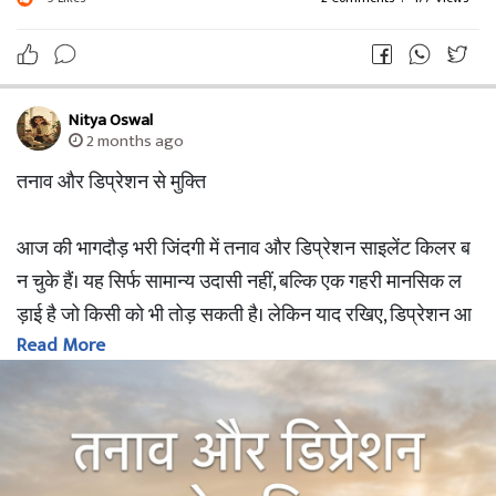
Nitya Oswal
2 months ago
तनाव और डिप्रेशन से मुक्ति
आज की भागदौड़ भरी जिंदगी में तनाव और डिप्रेशन साइलेंट किलर ब
न चुके हैं। यह सिर्फ सामान्य उदासी नहीं, बल्कि एक गहरी मानसिक ल
ड़ाई है जो किसी को भी तोड़ सकती है। लेकिन याद रखिए, डिप्रेशन आ
Read More
पकी कमजोरी नहीं बल्कि इस बात का संकेत है कि आप बहुत लंबे समय
से अकेले मजबूत बने रहने की कोशिश कर रहे थे। अब वक्त हार मानने
का नहीं, बल्कि एक शानदार शुरुआत करने का है।
यह लेख आपको निराशा के अंधेरे से निकालकर सकारात्मकता के उ