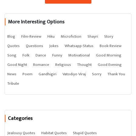
More Interesting Options
Blog
Film-Review
Hiku
Microfiction
Shayri
Story
Quotes
Questions
Jokes
Whatsapp-Status
Book-Review
Song
Folk
Dance
Funny
Motivational
Good Morning
Good Night
Romance
Religious
Thought
Good Evening
News
Poem
Gandhigiri
Vatodiyo Viraj
Sorry
Thank You
Tribute
Categories
Jealousy Quotes
Habitat Quotes
Stupid Quotes