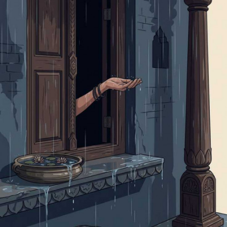
દોડતા રહેવા દો નિરાંત નથી ગમતી મને.
જે કહેવું હોય તે મારા મોઢા પર કહો,
સંબંધોમા ઝેર ની સોગાત નથી ગમતી મને.
" ભાવના " કંઈ નવુ શીખવાનું ના મળે તો,
એવા લોકોની મુલાકાત નથી ગમતી મને..........