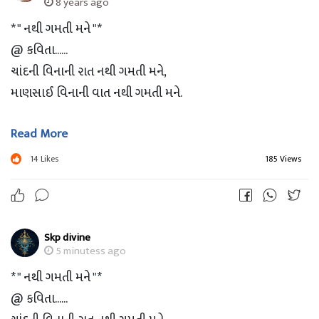
8 years ago
* " નથી ગમતી મને "*
@ કવિતા......
ચાંદની વિનાની રાત નથી ગમતી મને,
માણસાઈ વિનાની વાત નથી ગમતી મને.
Read More
હાથીના દાંત બતાવવાના જુદા અને ચાવવાના જુદા,
બદલાતા ચેહરા ની જાત નથી ગમતી મને.
14
Likes
185 Views
અણમોલ જીંદગી ની ક્ષણોને કેમ વેડફી નાખુ???
આ જગત ની ફાલતુ પંચાત નથી ગમતી મને.
Skp divine
5 minutess ago
મહેનત નો પરસેવો સૂકાવા નથી દેવો,
* " નથી ગમતી મને "*
દોડતા રહેવા દો નિરાંત નથી ગમતી મને.
@ કવિતા......