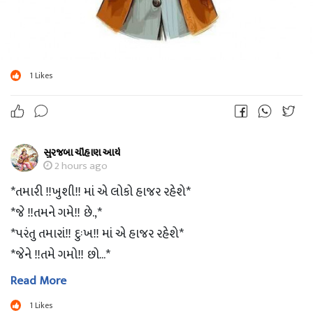
1
Likes
સુરજબા ચૌહાણ આર્ય
2 hours ago
*તમારી ‼ખુશી‼ માં એ લોકો હાજર રહેશે*
*જે ‼તમને ગમે‼ છે.,*
*પરંતુ તમારાં‼ દુઃખ‼ માં એ હાજર રહેશે*
*જેને ‼તમે ગમો‼ છો...*
Read More
1
Likes