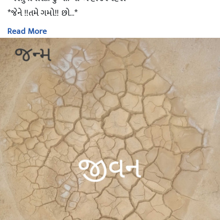
*જેને ‼તમે ગમો‼ છો...*
Read More