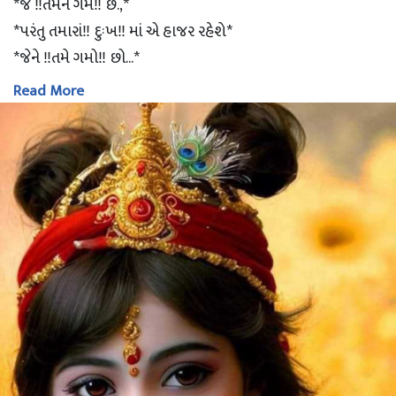
*જે ‼તમને ગમે‼ છે.,*
*પરંતુ તમારાં‼ દુઃખ‼ માં એ હાજર રહેશે*
*જેને ‼તમે ગમો‼ છો...*
Read More