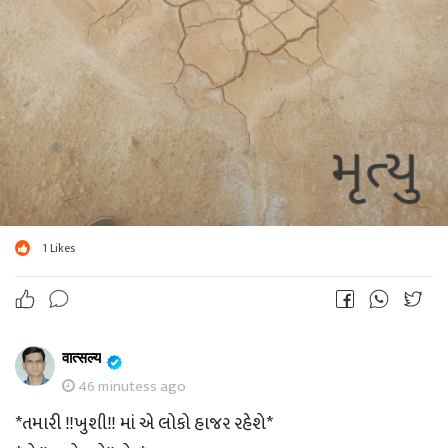
1
Likes
वात्सल्य
46 minutess ago
*તમારી ‼ખુશી‼ માં એ લોકો હાજર રહેશે*