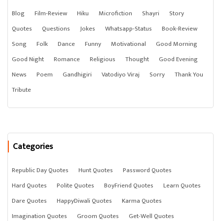
Blog
Film-Review
Hiku
Microfiction
Shayri
Story
Quotes
Questions
Jokes
Whatsapp-Status
Book-Review
Song
Folk
Dance
Funny
Motivational
Good Morning
Good Night
Romance
Religious
Thought
Good Evening
News
Poem
Gandhigiri
Vatodiyo Viraj
Sorry
Thank You
Tribute
Categories
Republic Day Quotes
Hunt Quotes
Password Quotes
Hard Quotes
Polite Quotes
BoyFriend Quotes
Learn Quotes
Dare Quotes
HappyDiwali Quotes
Karma Quotes
Imagination Quotes
Groom Quotes
Get-Well Quotes