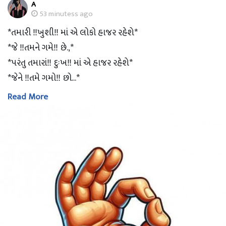
A
53 minutess ago
*તમારી ‼ખુશી‼ માં એ લોકો હાજર રહેશે*
*જે ‼તમને ગમે‼ છે.,*
*પરંતુ તમારાં‼ દુઃખ‼ માં એ હાજર રહેશે*
*જેને ‼તમે ગમો‼ છો...*
Read More