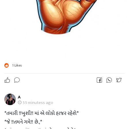
1
Likes
A
55 minutess ago
*તમારી ‼ખુશી‼ માં એ લોકો હાજર રહેશે*
*જે ‼તમને ગમે‼ છે.,*