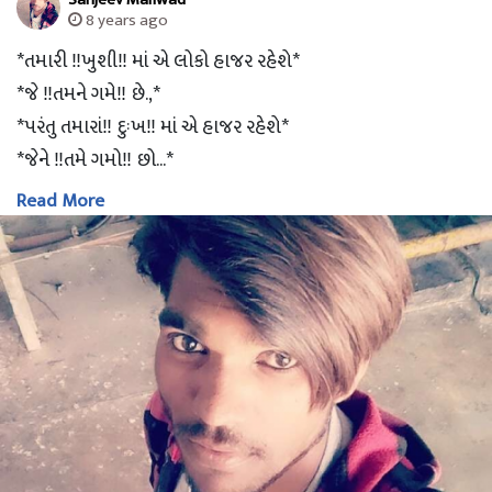
8 years ago
*તમારી ‼ખુશી‼ માં એ લોકો હાજર રહેશે*
*જે ‼તમને ગમે‼ છે.,*
*પરંતુ તમારાં‼ દુઃખ‼ માં એ હાજર રહેશે*
*જેને ‼તમે ગમો‼ છો...*
Read More