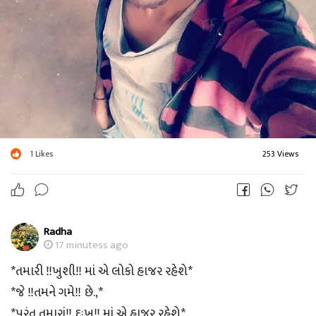
1
Likes
253 Views
Radha
17 minutess ago
*તમારી ‼ખુશી‼ માં એ લોકો હાજર રહેશે*
*જે ‼તમને ગમે‼ છે.,*
*પરંતુ તમારાં‼ દુઃખ‼ માં એ હાજર રહેશે*