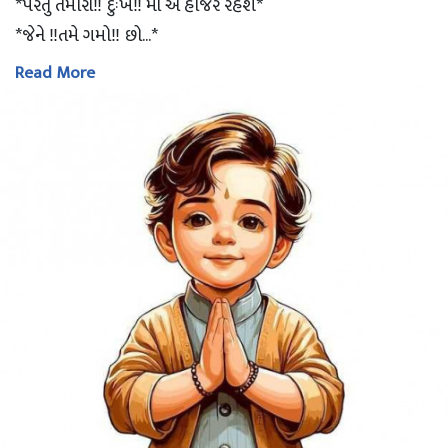
*પરંતુ તમારાં‼ દુઃખ‼ માં એ હાજર રહેશે*
*જેને ‼તમે ગમો‼ છો...*
Read More