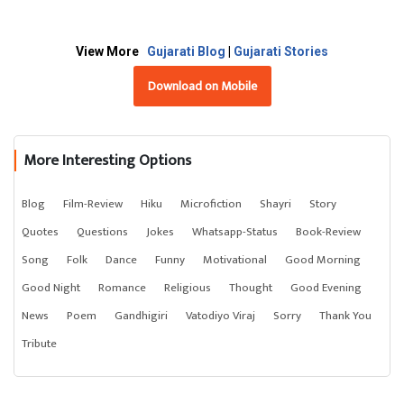
View More
Gujarati Blog
|
Gujarati Stories
Download on Mobile
More Interesting Options
Blog
Film-Review
Hiku
Microfiction
Shayri
Story
Quotes
Questions
Jokes
Whatsapp-Status
Book-Review
Song
Folk
Dance
Funny
Motivational
Good Morning
Good Night
Romance
Religious
Thought
Good Evening
News
Poem
Gandhigiri
Vatodiyo Viraj
Sorry
Thank You
Tribute