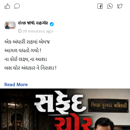
નવી જીવંતતા ભરવા,
એક મેક માં સમાઈ,
નવા શિખર સર કરવા !
રોનક જોષી. રાહગીર
28 minutess ago
એક અંધારી રાહમાં એમજ
સદા ખુશ રહો.. સદા જીવંત રહો..
આગળ વધતો ગયો !
જય શ્રી કૃષ્ણ..
ના કોઈ લક્ષ્ય, ના આશા
બસ ઘોર અંધકાર ને નિરાશા !
Read More
અંધારા એ રસ્તામાં,
આવ્યું આશાનું કિરણ !
હાથ પકડીને મારો,
એણે શરૂ કરાવ્યું નવજીવન !
એણે પકડ્યો મારો હાથ,