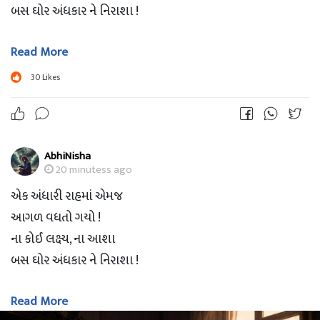
બસ ઘોર અંધકાર ને નિરાશા !
Read More
અંધારા એ રસ્તામાં,
આવ્યું આશાનું કિરણ !
30
Likes
હાથ પકડીને મારો,
એણે શરૂ કરાવ્યું નવજીવન !
AbhiNisha
એણે પકડ્યો મારો હાથ,
20 minutess ago
અને માંગ્યો મારો સાથ !
એક અંધારી રાહમાં એમજ
રસ્તો ભલે આપણો મુશ્કેલ,
આગળ વધતો ગયો !
પણ સાથે કરીશું પાર !
ના કોઈ લક્ષ્ય, ના આશા
બસ ઘોર અંધકાર ને નિરાશા !
બે અધૂરા જીવ,
આમ બન્યા સહપ્રવાસી !
Read More
અંધારા એ રસ્તામાં,
નવીજ રાહ પકડી,