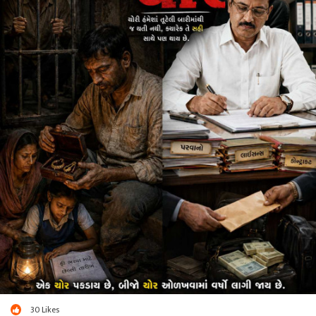
અને માંગ્યો મારો સાથ !
રસ્તો ભલે આપણો મુશ્કેલ,
પણ સાથે કરીશું પાર !
બે અધૂરા જીવ,
આમ બન્યા સહપ્રવાસી !
નવીજ રાહ પકડી,
સજાવ્યા નવા જ સપના !
નવા જ લક્ષ સાથે,
નવી જીવંતતા ભરવા,
એક મેક માં સમાઈ,
નવા શિખર સર કરવા !
30
Likes