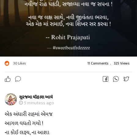
બે અધૂરા જીવ,
આમ બન્યા સહપ્રવાસી !
નવીજ રાહ પકડી,
સજાવ્યા નવા જ સપના !
નવા જ લક્ષ સાથે,
30
Likes
11 Comments
.
325 Views
નવી જીવંતતા ભરવા,
એક મેક માં સમાઈ,
નવા શિખર સર કરવા !
સુરજબા ચૌહાણ આર્ય
5 minutess ago
સદા ખુશ રહો.. સદા જીવંત રહો..
એક અંધારી રાહમાં એમજ
જય શ્રી કૃષ્ણ..
આગળ વધતો ગયો !
ના કોઈ લક્ષ્ય, ના આશા