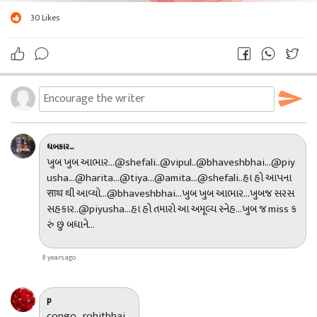
30
Likes
ધબકાર...
ખુબ ખુબ આભાર...@shefali..@vipul..@bhaveshbhai...@piy
usha...@harita...@tiya...@amita...@shefali..હા હો આપના
साथ થી આવ્યો...@bhaveshbhai...ખુબ ખુબ આભાર...ખુબજ સરસ
સહકાર..@piyusha...હા હો તમારો આ અમૂલ્ય સ્નેહ...ખુબ જ miss ક
રું છું બધાને...
8 years ago
p
congo...rohitbhai...