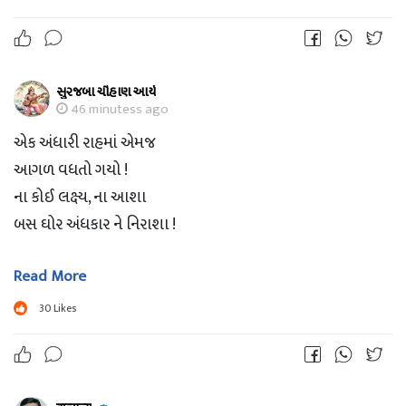
સદા ખુશ રહો.. સદા જીવંત રહો..
જય શ્રી કૃષ્ણ..
સુરજબા ચૌહાણ આર્ય
46 minutess ago
એક અંધારી રાહમાં એમજ
આગળ વધતો ગયો !
ના કોઈ લક્ષ્ય, ના આશા
બસ ઘોર અંધકાર ને નિરાશા !
Read More
અંધારા એ રસ્તામાં,
આવ્યું આશાનું કિરણ !
30
Likes
હાથ પકડીને મારો,
એણે શરૂ કરાવ્યું નવજીવન !