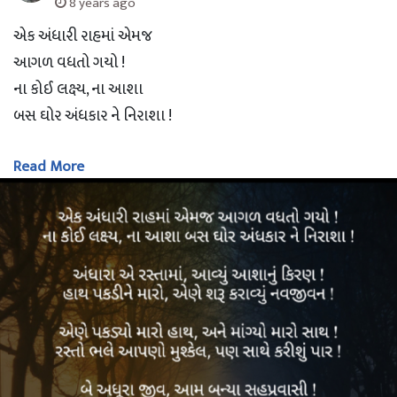
8 years ago
એક અંધારી રાહમાં એમજ
આગળ વધતો ગયો !
ના કોઈ લક્ષ્ય, ના આશા
બસ ઘોર અંધકાર ને નિરાશા !
Read More
અંધારા એ રસ્તામાં,
આવ્યું આશાનું કિરણ !
હાથ પકડીને મારો,
એણે શરૂ કરાવ્યું નવજીવન !
એણે પકડ્યો મારો હાથ,
અને માંગ્યો મારો સાથ !
રસ્તો ભલે આપણો મુશ્કેલ,
પણ સાથે કરીશું પાર !