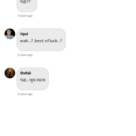
વાહ??
8 years ago
Vipul
wah...?..best of luck...?
8 years ago
Shefali
વાહ...ખૂબ સરસ
8 years ago