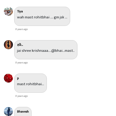
Tiya
wah mast rohitbhai .... gm jsk ...
8 years ago
હરિ...
jai shree krishnaaa....@bhai...mast..
8 years ago
p
mast rohitbhai...
8 years ago
Bhavesh