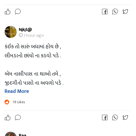
N¡k¡t@
1 hour ago
કંઈક તો સારું બધામાં હોય છે ,
લીમડાનો છાંયો ના કડવો પડે .
એમ નાસીપાસ ના થાઓ તમે ,
જીદગીનો પાસો ના અવળો પડે .
Read More
દૂર આંખો થી ભલે જાઓ સજન ,
19
Likes
હૈયા થી ક્યારેય ના અળગો પડે .
Raa