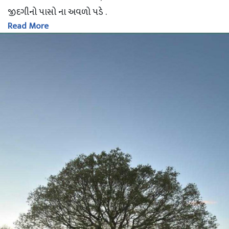
જીદગીનો પાસો ના અવળો પડે .
Read More
દૂર આંખો થી ભલે જાઓ સજન ,
હૈયા થી ક્યારેય ના અળગો પડે .