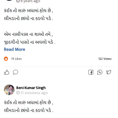
8 years ago
કંઈક તો સારું બધામાં હોય છે ,
લીમડાનો છાંયો ના કડવો પડે .
એમ નાસીપાસ ના થાઓ તમે ,
જીદગીનો પાસો ના અવળો પડે .
Read More
દૂર આંખો થી ભલે જાઓ સજન ,
19
Likes
122 Views
હૈયા થી ક્યારેય ના અળગો પડે .
Beni Kumar Singh
17 minutess ago
કંઈક તો સારું બધામાં હોય છે ,
લીમડાનો છાંયો ના કડવો પડે .