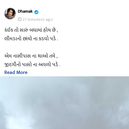
Dhamak
27 minutess ago
કંઈક તો સારું બધામાં હોય છે ,
લીમડાનો છાંયો ના કડવો પડે .
એમ નાસીપાસ ના થાઓ તમે ,
જીદગીનો પાસો ના અવળો પડે .
Read More
દૂર આંખો થી ભલે જાઓ સજન ,
હૈયા થી ક્યારેય ના અળગો પડે .