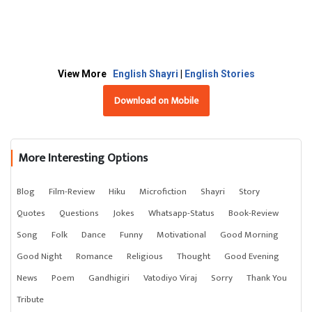
View More
English Shayri
|
English Stories
Download on Mobile
More Interesting Options
Blog
Film-Review
Hiku
Microfiction
Shayri
Story
Quotes
Questions
Jokes
Whatsapp-Status
Book-Review
Song
Folk
Dance
Funny
Motivational
Good Morning
Good Night
Romance
Religious
Thought
Good Evening
News
Poem
Gandhigiri
Vatodiyo Viraj
Sorry
Thank You
Tribute