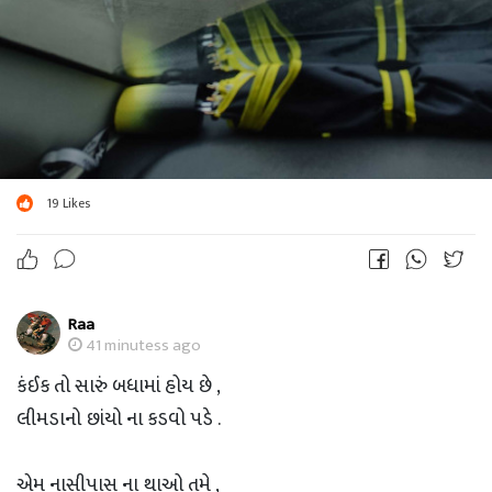
19
Likes
Raa
41 minutess ago
કંઈક તો સારું બધામાં હોય છે ,
લીમડાનો છાંયો ના કડવો પડે .
એમ નાસીપાસ ના થાઓ તમે ,