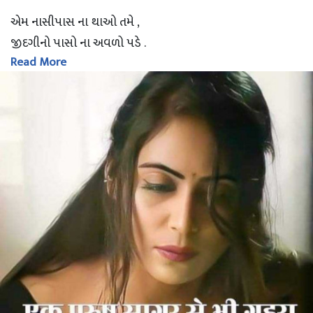
એમ નાસીપાસ ના થાઓ તમે ,
જીદગીનો પાસો ના અવળો પડે .
Read More
દૂર આંખો થી ભલે જાઓ સજન ,
હૈયા થી ક્યારેય ના અળગો પડે .