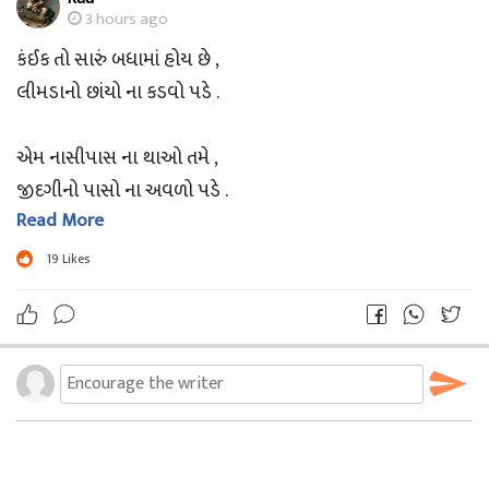
3 hours ago
કંઈક તો સારું બધામાં હોય છે ,
લીમડાનો છાંયો ના કડવો પડે .
એમ નાસીપાસ ના થાઓ તમે ,
જીદગીનો પાસો ના અવળો પડે .
Read More
દૂર આંખો થી ભલે જાઓ સજન ,
19
Likes
હૈયા થી ક્યારેય ના અળગો પડે .