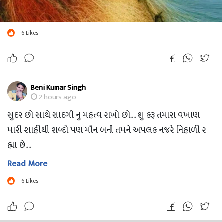
6
Likes
Beni Kumar Singh
2 hours ago
સુંદર છો સાથે સાદગી નું મહત્વ રાખો છો.... શું કરૂં તમારા વખાણ
મારી શાહીથી શબ્દો પણ મૌન બની તમને અપલક નજરે નિહાળી ર
હ્યા છે....
Read More
6
Likes