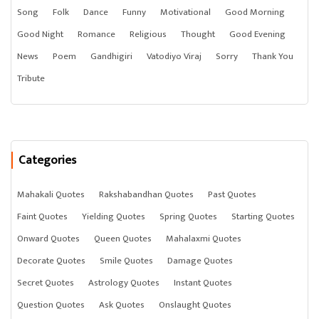
Song
Folk
Dance
Funny
Motivational
Good Morning
Good Night
Romance
Religious
Thought
Good Evening
News
Poem
Gandhigiri
Vatodiyo Viraj
Sorry
Thank You
Tribute
Categories
Mahakali Quotes
Rakshabandhan Quotes
Past Quotes
Faint Quotes
Yielding Quotes
Spring Quotes
Starting Quotes
Onward Quotes
Queen Quotes
Mahalaxmi Quotes
Decorate Quotes
Smile Quotes
Damage Quotes
Secret Quotes
Astrology Quotes
Instant Quotes
Question Quotes
Ask Quotes
Onslaught Quotes