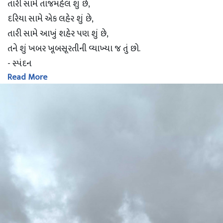
તારી સામે તાજમહેલ શું છે,
દરિયા સામે એક લહેર શું છે,
તારી સામે આખું શહેર પણ શું છે,
તને શું ખબર ખૂબસૂરતીની વ્યાખ્યા જ તું છો.
- સ્પંદન
Read More