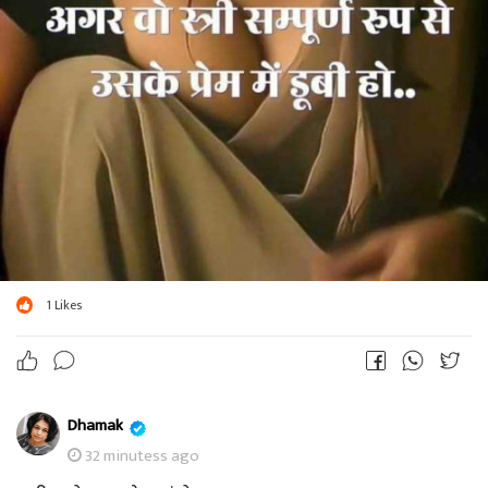
1
Likes
Dhamak
32 minutess ago