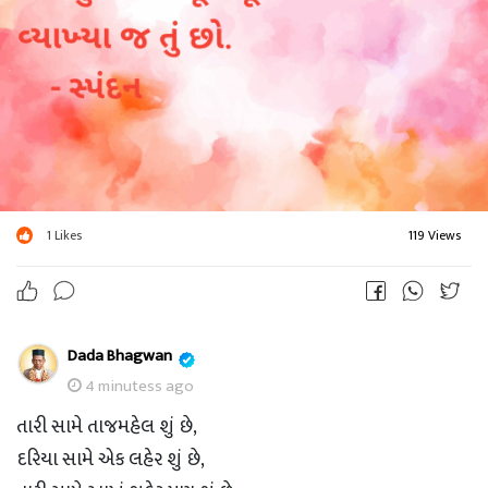
1
Likes
119 Views
Dada Bhagwan
4 minutess ago
તારી સામે તાજમહેલ શું છે,
દરિયા સામે એક લહેર શું છે,