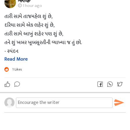
N¡k¡t@
1 hour ago
તારી સામે તાજમહેલ શું છે,
દરિયા સામે એક લહેર શું છે,
તારી સામે આખું શહેર પણ શું છે,
તને શું ખબર ખૂબસૂરતીની વ્યાખ્યા જ તું છો.
- સ્પંદન
Read More
1
Likes