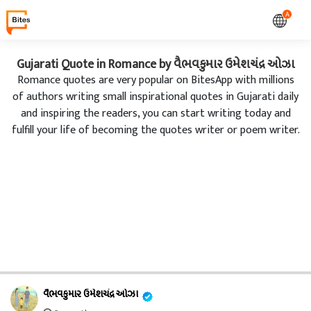
A
Gujarati Quote in Romance by વૈભવકુમાર ઉમેશચંદ્ર ઓઝા
Romance quotes are very popular on BitesApp with millions
of authors writing small inspirational quotes in Gujarati daily
and inspiring the readers, you can start writing today and
fulfill your life of becoming the quotes writer or poem writer.
વૈભવકુમાર ઉમેશચંદ્ર ઓઝા