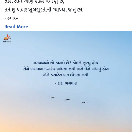
તારી સામે આખું શહેર પણ શું છે,
તને શું ખબર ખૂબસૂરતીની વ્યાખ્યા જ તું છો.
- સ્પંદન
Read More