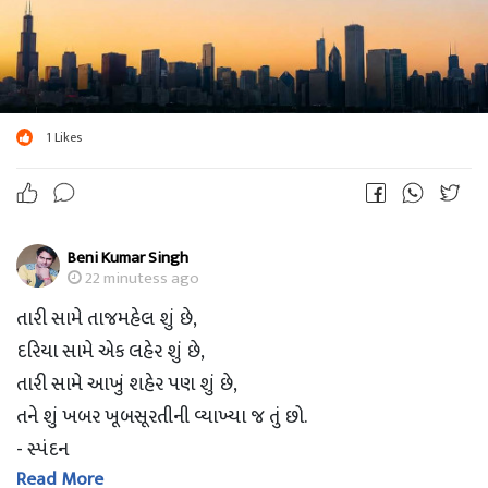
1
Likes
Beni Kumar Singh
22 minutess ago
તારી સામે તાજમહેલ શું છે,
દરિયા સામે એક લહેર શું છે,
તારી સામે આખું શહેર પણ શું છે,
તને શું ખબર ખૂબસૂરતીની વ્યાખ્યા જ તું છો.
- સ્પંદન
Read More