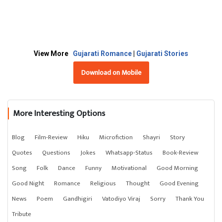
View More
Gujarati Romance
|
Gujarati Stories
Download on Mobile
More Interesting Options
Blog
Film-Review
Hiku
Microfiction
Shayri
Story
Quotes
Questions
Jokes
Whatsapp-Status
Book-Review
Song
Folk
Dance
Funny
Motivational
Good Morning
Good Night
Romance
Religious
Thought
Good Evening
News
Poem
Gandhigiri
Vatodiyo Viraj
Sorry
Thank You
Tribute