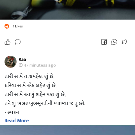
1
Likes
Raa
47 minutess ago
તારી સામે તાજમહેલ શું છે,
દરિયા સામે એક લહેર શું છે,
તારી સામે આખું શહેર પણ શું છે,
તને શું ખબર ખૂબસૂરતીની વ્યાખ્યા જ તું છો.
- સ્પંદન
Read More