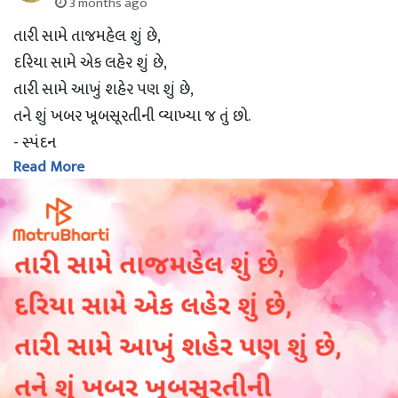
3 months ago
તારી સામે તાજમહેલ શું છે,
દરિયા સામે એક લહેર શું છે,
તારી સામે આખું શહેર પણ શું છે,
તને શું ખબર ખૂબસૂરતીની વ્યાખ્યા જ તું છો.
- સ્પંદન
Read More