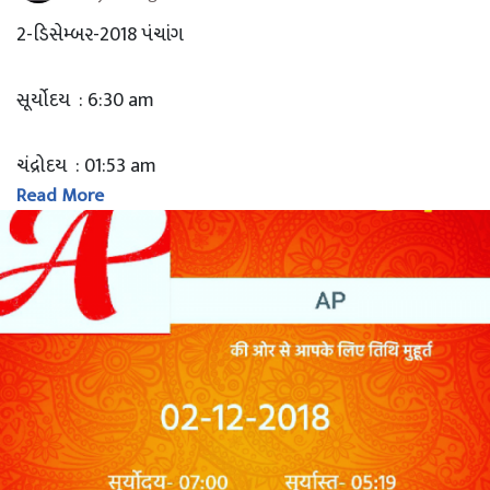
2-ડિસેમ્બર-2018 પંચાંગ
સૂર્યોદય : 6:30 am
ચંદ્રોદય : 01:53 am
Read More
સૂર્યાસ્ત : 5:47 pm
ચંદ્રાસ્ત : 02:20 pm
સૂર્ય રાશિ : વૃશ્ચિક
ચંદ્ર રાશિ : કન્યા