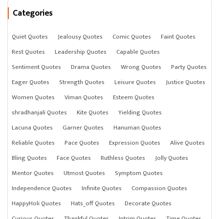
દુર્મુહુર્ત : 1. 04:09 pm – 04:50 pm AP
Categories
અભિજિત મુહુર્ત : 11:46 am – 12:31 pm
અમૃત કાલ : 09:07 pm – 10:41 pm
Quiet Quotes
Jealousy Quotes
Comic Quotes
Faint Quotes
આનંદાદિ યોગ : 03:00 am પદ્મ
Rest Quotes
Leadership Quotes
Capable Quotes
Sentiment Quotes
Drama Quotes
Wrong Quotes
Party Quotes
અશુભ સમય
Eager Quotes
Strength Quotes
Leisure Quotes
Justice Quotes
Women Quotes
Viman Quotes
Esteem Quotes
રાહુ કાળ : 4:14 pm – 5:31 pm
shradhanjali Quotes
Kite Quotes
Yielding Quotes
યમગંડ : 12:24 pm – 1:41 pm
Lacuna Quotes
Garner Quotes
Hanuman Quotes
વર્જ્ય : 11:43 am – 13:17 pm
Reliable Quotes
Pace Quotes
Expression Quotes
Alive Quotes
ગુલિક : 2:57 pm – 4:14 pm
Bling Quotes
Face Quotes
Ruthless Quotes
Jolly Quotes
દુર્મુહુર્ત : 1. 04:09 pm – 04:50 pm AP
Mentor Quotes
Utmost Quotes
Symptom Quotes
Independence Quotes
Infinite Quotes
Compassion Quotes
HappyHoli Quotes
Hats_off Quotes
Decorate Quotes
Curious Quotes
Thankful Quotes
Intrim Quotes
Time Quotes