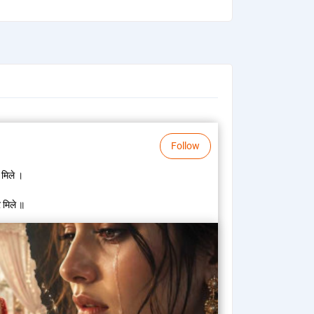
Follow
 मिले ।
 मिले ॥