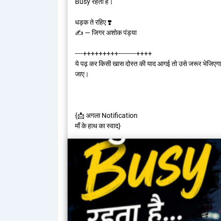
Busy रहता है।
धड़क ते रहिए ❣️
✍️ — जिगर अशोक पंड्या
----+++++++++---------++++
ये पढ़ कर किसी खास दोस्त की याद आगई तो उसे जरूर भेजिएगा
जाए।
{📩 अगला Notification
माँ के हाथ का स्वाद}