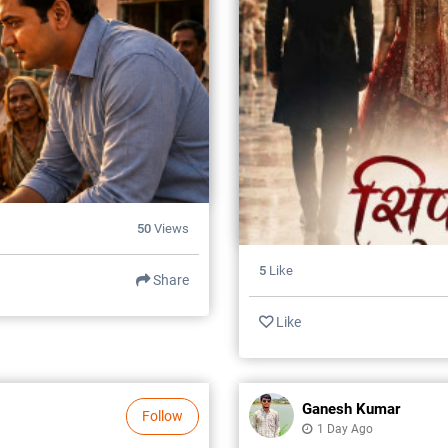
50
Views
5
Like
Share
Like
Ganesh Kumar
Follow
1 Day Ago