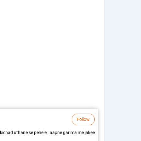
Follow
r kichad uthane se pehele . aapne garima me jakee