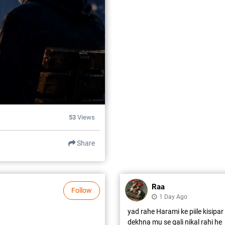
53
Views
Share
Raa
Follow
1 Day Ago
yad rahe Harami ke piile kisipa
dekhna mu se gali nikal rahi he