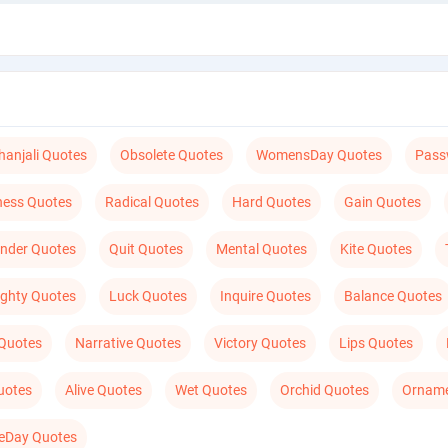
hanjali Quotes
Obsolete Quotes
WomensDay Quotes
Pass
ness Quotes
Radical Quotes
Hard Quotes
Gain Quotes
nder Quotes
Quit Quotes
Mental Quotes
Kite Quotes
ghty Quotes
Luck Quotes
Inquire Quotes
Balance Quotes
 Quotes
Narrative Quotes
Victory Quotes
Lips Quotes
uotes
Alive Quotes
Wet Quotes
Orchid Quotes
Orname
neDay Quotes