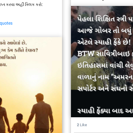
ત કરવા અહીં ક્લિક કરો:
lquotes
2
Like