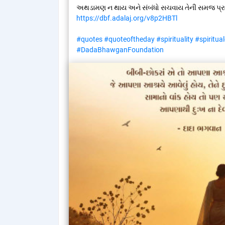
અથડામણ ન થાય અને સંબંધો સચવાય તેની સમજ પ્રાપ્
https://dbf.adalaj.org/v8p2HBTl
#quotes
#quoteoftheday
#spirituality
#spiritua
#DadaBhawganFoundation