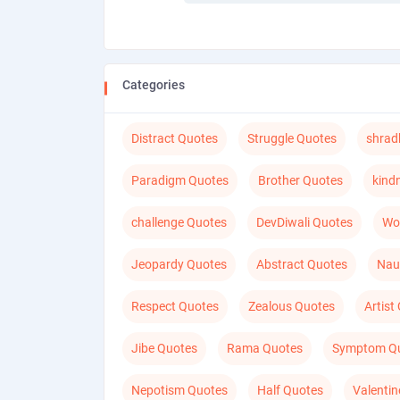
Categories
Distract Quotes
Struggle Quotes
shrad
Paradigm Quotes
Brother Quotes
kind
challenge Quotes
DevDiwali Quotes
Wo
Jeopardy Quotes
Abstract Quotes
Nau
Respect Quotes
Zealous Quotes
Artist
Jibe Quotes
Rama Quotes
Symptom Q
Nepotism Quotes
Half Quotes
Valenti