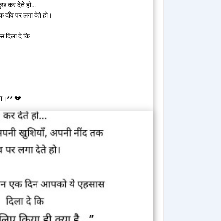
ुछ कर देते हो…
 दाँव पर लगा देते हो।
स दिला दे कि
या।** 💔