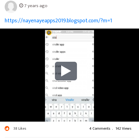
7 years ago
https://nayenayeapps2019.blogspot.com/?m=1
38
Likes
4 Comments
.
142 Views