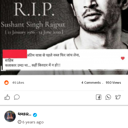
46
Likes
4 Comments
.
950 Views
ધબકાર...
6 years ago