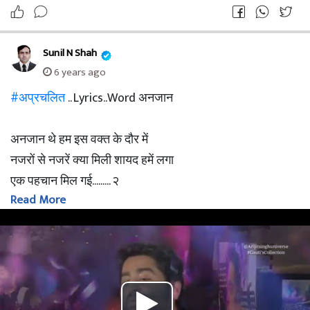
Sunil N Shah
6 years ago
#अप्रचलित
.. Lyrics..Word अनजान
अनजान थे हम इस वक्त के दौर में
नजरों से नजरें क्या मिली शायद हमें लगा
एक पहचान मिल गई......... २
Read More
आपकी हर नजर को छू रही है
दिल की गहराइया......... २
कुछ कही कुछ अनकही सी
मुलाक़ात हो गई.. मुलाकात हो गई ..