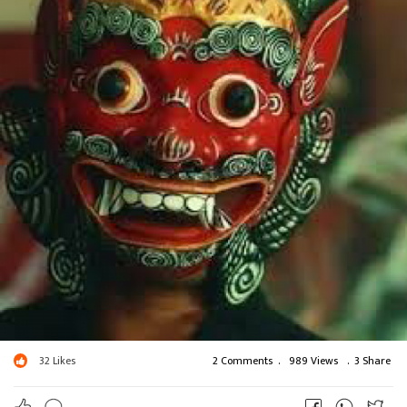
सुनिलकुमार शाह
32
Likes
2 Comments
.
989 Views
.
3 Share