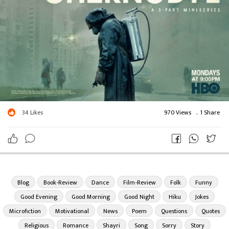
34
Likes
970 Views
.
1 Share
Blog
Book-Review
Dance
Film-Review
Folk
Funny
Good Evening
Good Morning
Good Night
Hiku
Jokes
Microfiction
Motivational
News
Poem
Questions
Quotes
Religious
Romance
Shayri
Song
Sorry
Story