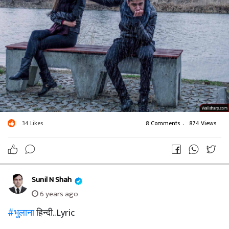
इश्क तो अनमोल है, इश्क तो वफाई की
परछाई है इश्क तो दो दिलों के बीच में
दी गई त्याग,कर्तव्यनिष्ठा आत्मसमर्पण
की इक निशानि हैं..२
इश्क अगर सच्चा हो तो इंसाफ
खुद खुदा देता है..२
34
Likes
8 Comments
.
874 Views
सोचा था चंद पल में गुजर जाएगे
जिंदगी यादों के बीच हम बस वही
सपनों को अपना बना कर बैठे हैं
हम हर पल खुश हैं वही
Sunil N Shah
6 years ago
ख्वाब सजा के बैठे हैं..२
#भुलाना
हिन्दी.. Lyric
इश्क अगर सच्चा हो तो इंसाफ