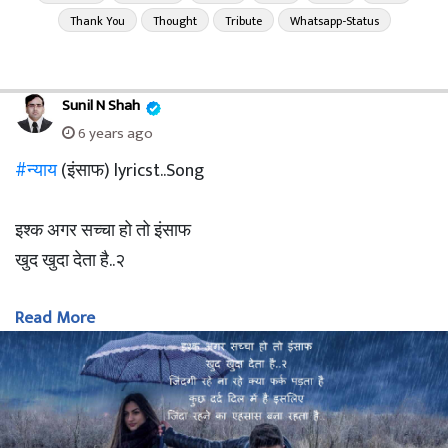
Thank You
Thought
Tribute
Whatsapp-Status
Sunil N Shah
6 years ago
#न्याय
(इंसाफ) lyricst..Song
इश्क अगर सच्चा हो तो इंसाफ
खुद खुदा देता है..२
Read More
जिंदगी रहे ना रहे.. क्या फर्क पड़ता है
कुछ दर्द दिल में है इसलिए
जिंदा रहने का एहसास बना रहता है..
जिंदा रहने का एहसास बना रहता है..