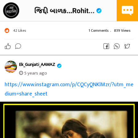
યોગ્ય પ્રતિભાવ આપશો...
42
Likes
1 Comments
.
839 Views
જય શ્રી કૃષ્ણ...
Ek_Gunjati_AAWAZ
5 years ago
https://www.instagram.com/p/CQCyQNKlMzr/?utm_me
dium=share_sheet