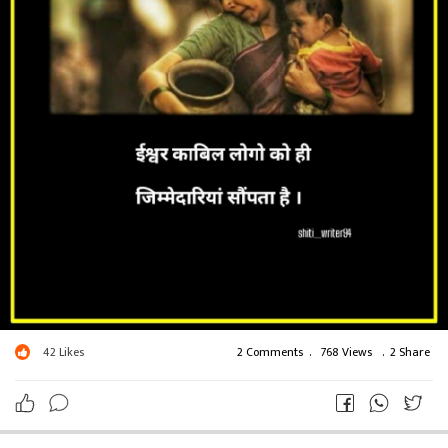
42
Likes
2 Comments
.
768 Views
.
2 Share