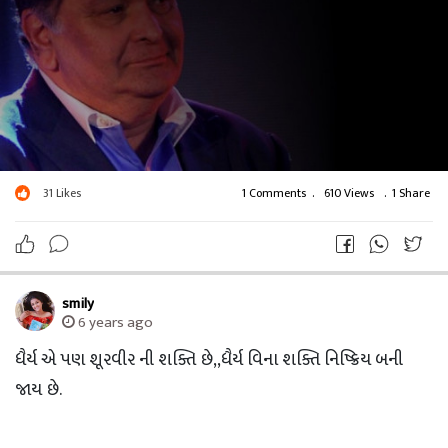
31
Likes
1 Comments
.
610 Views
.
1 Share
smily
6 years ago
ધૈર્ય એ પણ શૂરવીર ની શક્તિ છે,,ધૈર્ય વિના શક્તિ નિષ્ક્રિય બની
જાય છે.