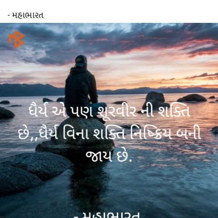
- મહાભારત