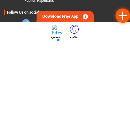
Download Free App
હરિ...
6 years ago
#शांत
Quotes
Profile