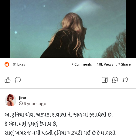
91
Likes
7 Comments
.
1.8k Views
.
7 Share
Jina
6 years ago
આ દુનિયા એવા અટપટા સવાલો ની જાળ માં ફસાયેલી છે,
કે એમાં બધું ધૂંધળું દેખાય છે,
સાલું ખબર જ નથી પડતી દુનિયા અટપટી થઈ છે કે માણસો.