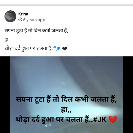
Krina
6 years ago
सपना टूटा हैं तो दिल कभी जलता हैं,
हा,,
थोड़ा दर्द हुआ पर चलता हैं..
#JK
❤️