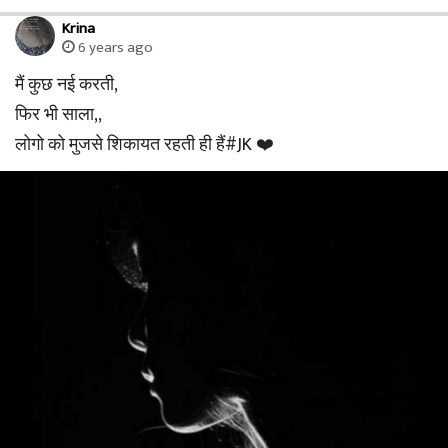
Krina
6 years ago
मैं कुछ नई करती,
फिर भी साला,,
लोगो को मुजसे शिकायत रहती ही हैं#JK ❤️