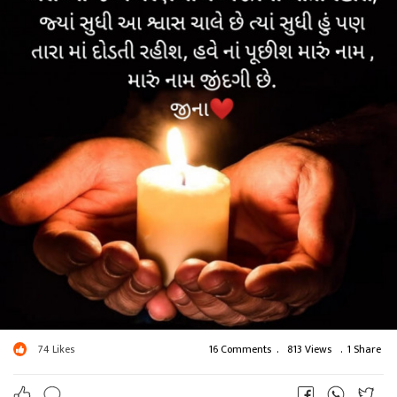
74
Likes
16 Comments
.
813 Views
.
1 Share