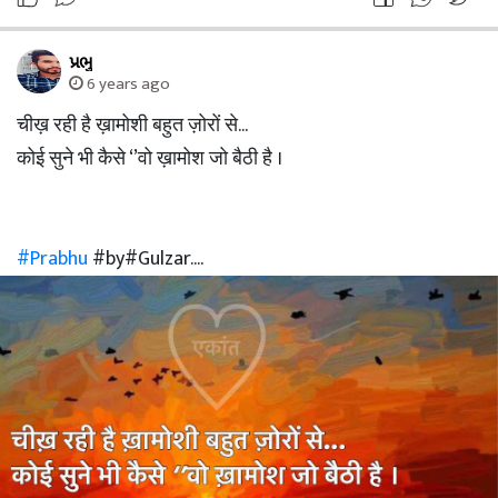
પ્રભુ
6 years ago
चीख़ रही है ख़ामोशी बहुत ज़ोरों से...
कोई सुने भी कैसे ‘’वो ख़ामोश जो बैठी है ।
#Prabhu
#by#Gulzar....
#EVENING
#LOVER। ♡एकांत