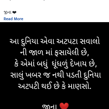
જીના ❤️
Read More
#સવાલ