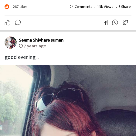
287
Likes
24 Comments
.
1.3k Views
.
6 Share
Seema Shivhare suman
7 years ago
good evening....