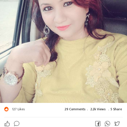
127
Likes
29 Comments
.
2.2k Views
.
5 Share