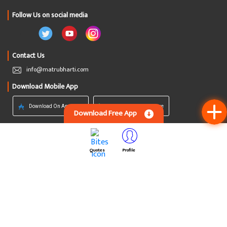
56
Likes
12 Comments
.
737 Views
.
1 Share
Download Free App
Useful Links
About Us
Contact Us
Quotes
Profile
FAQs
Privacy Policy
Terms Of Use
Refund Policy
Publish Paperback