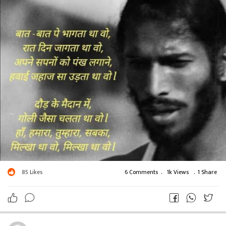
85
Likes
6 Comments
.
1k Views
.
1 Share