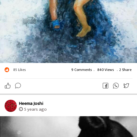
85
Likes
9 Comments
.
840 Views
.
2 Share
Heema Joshi
5 years ago