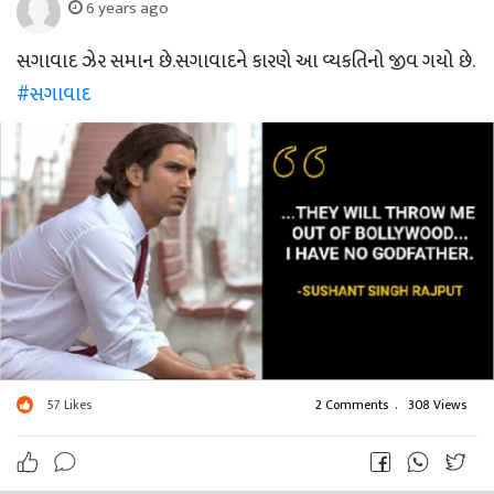
6 years ago
સગાવાદ ઝેર સમાન છે.સગાવાદને કારણે આ વ્યકતિનો જીવ ગયો છે.
#સગાવાદ
57
Likes
2 Comments
.
308 Views