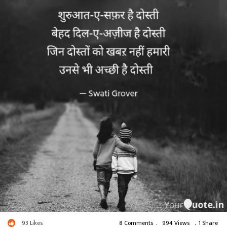
93
Likes
8 Comments
.
994 Views
.
1 Share