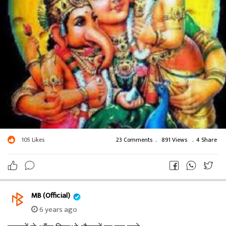
105
Likes
23 Comments
.
891 Views
.
4 Share
MB (Official)
6 years ago