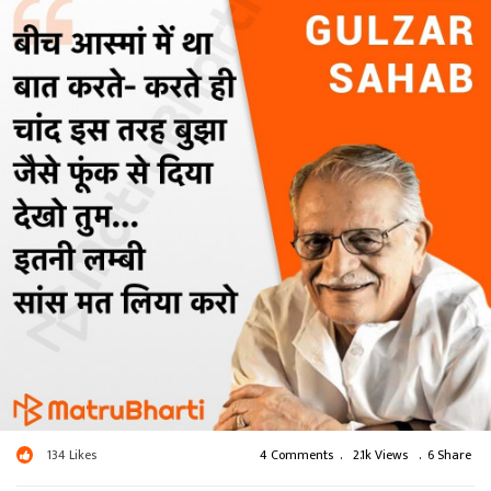
134
Likes
4 Comments
.
2.1k Views
.
6 Share