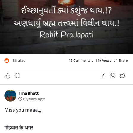
86
Likes
19 Comments
.
1.4k Views
.
1 Share
Tina Bhatt
6 years ago
Miss you maaa,,,
मोहब्बत के अगर