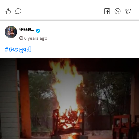
ધબકાર...
6 years ago
#ઈચ્છાનુવર્તી