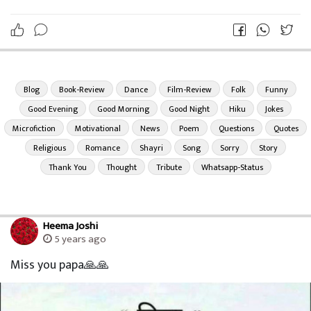
Blog
Book-Review
Dance
Film-Review
Folk
Funny
Good Evening
Good Morning
Good Night
Hiku
Jokes
Microfiction
Motivational
News
Poem
Questions
Quotes
Religious
Romance
Shayri
Song
Sorry
Story
Thank You
Thought
Tribute
Whatsapp-Status
Heema Joshi
5 years ago
Miss you papa🙏🙏