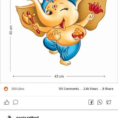
300
Likes
135 Comments
.
2.4k Views
.
8 Share
pooja rathod