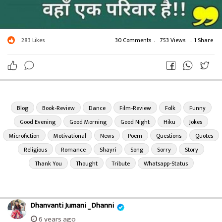
283
Likes
30 Comments
.
753 Views
.
1 Share
Blog
Book-Review
Dance
Film-Review
Folk
Funny
Good Evening
Good Morning
Good Night
Hiku
Jokes
Microfiction
Motivational
News
Poem
Questions
Quotes
Religious
Romance
Shayri
Song
Sorry
Story
Thank You
Thought
Tribute
Whatsapp-Status
Dhanvanti Jumani _ Dhanni
6 years ago