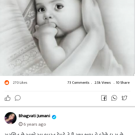
270
Likes
73 Comments
.
2.5k Views
.
10 Share
Bhagvati Jumani
6 years ago