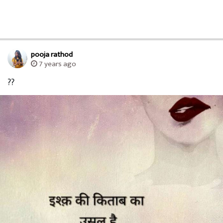
pooja rathod
7 years ago
??