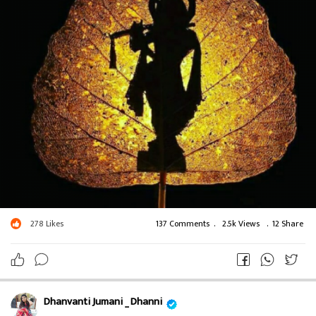
278
Likes
137 Comments
.
2.5k Views
.
12 Share
Dhanvanti Jumani _ Dhanni