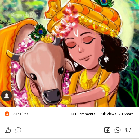
287
Likes
134 Comments
.
2.1k Views
.
1 Share