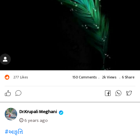
277
Likes
150 Comments
.
2k Views
.
6 Share
Dr.Krupali Meghani
6 years ago
#આકૃત્તિ