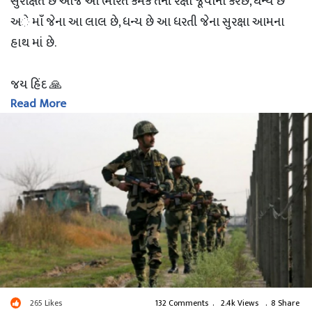
સુરક્ષિત છે આજે આ ભારત કેમકે તેની રક્ષા જૂવાનો કરેછે, ધન્ય છે
અે માઁ જેના આ લાલ છે, ધન્ય છે આ ધરતી જેના સુરક્ષા આમના
હાથ માં છે.
જય હિંદ 🙏
Read More
jumani bhagvati
#જુવાન
265
Likes
132 Comments
.
2.4k Views
.
8 Share