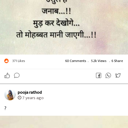
371
Likes
60 Comments
.
5.2k Views
.
6 Share
pooja rathod
7 years ago
?