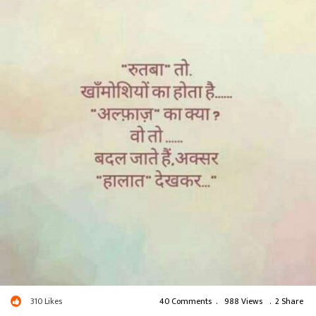
310
Likes
40 Comments
.
988 Views
.
2 Share