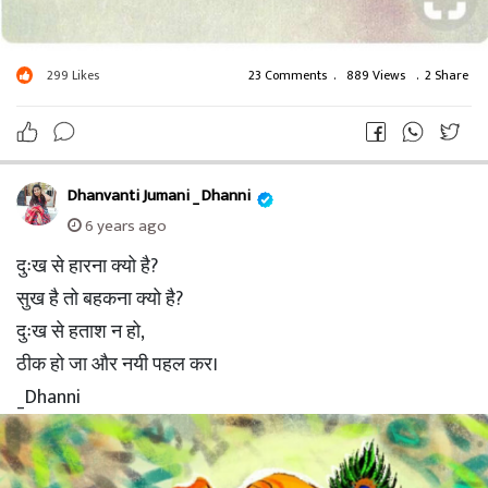
299
Likes
23 Comments
.
889 Views
.
2 Share
Dhanvanti Jumani _ Dhanni
6 years ago
दुःख से हारना क्यो है?
सुख है तो बहकना क्यो है?
दुःख से हताश न हो,
ठीक हो जा और नयी पहल कर।
_Dhanni
#ठीक
-हो-जाओ