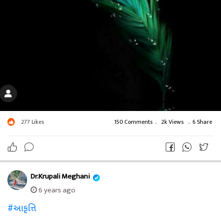
277
Likes
150 Comments
.
2k Views
.
6 Share
Dr.Krupali Meghani
6 years ago
#આકૃત્તિ