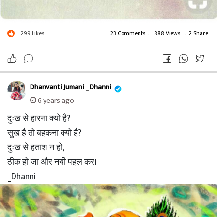
299
Likes
23 Comments
.
888 Views
.
2 Share
Dhanvanti Jumani _ Dhanni
6 years ago
दुःख से हारना क्यो है?
सुख है तो बहकना क्यो है?
दुःख से हताश न हो,
ठीक हो जा और नयी पहल कर।
_Dhanni
#ठीक
-हो-जाओ