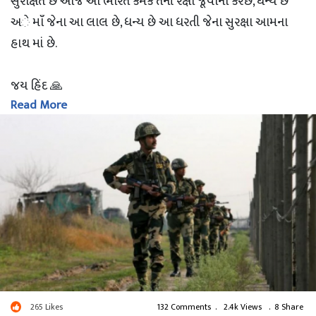
સુરક્ષિત છે આજે આ ભારત કેમકે તેની રક્ષા જૂવાનો કરેછે, ધન્ય છે
અે માઁ જેના આ લાલ છે, ધન્ય છે આ ધરતી જેના સુરક્ષા આમના
હાથ માં છે.
જય હિંદ 🙏
Read More
jumani bhagvati
#જુવાન
265
Likes
132 Comments
.
2.4k Views
.
8 Share