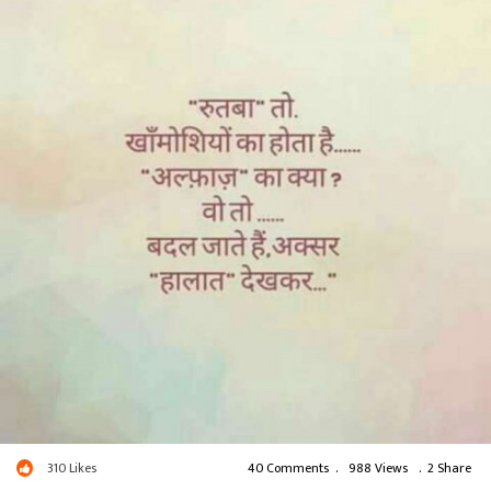
310
Likes
40 Comments
.
988 Views
.
2 Share