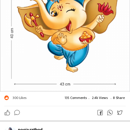
300
Likes
135 Comments
.
2.4k Views
.
8 Share
pooja rathod