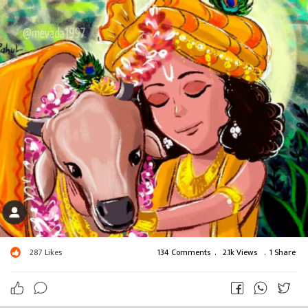
287
Likes
134 Comments
.
2.1k Views
.
1 Share