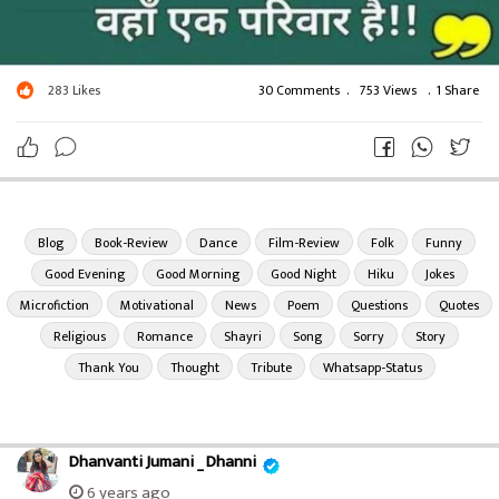
283
Likes
30 Comments
.
753 Views
.
1 Share
Blog
Book-Review
Dance
Film-Review
Folk
Funny
Good Evening
Good Morning
Good Night
Hiku
Jokes
Microfiction
Motivational
News
Poem
Questions
Quotes
Religious
Romance
Shayri
Song
Sorry
Story
Thank You
Thought
Tribute
Whatsapp-Status
Dhanvanti Jumani _ Dhanni
6 years ago