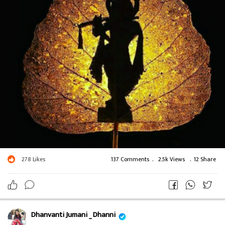
278
Likes
137 Comments
.
2.5k Views
.
12 Share
Dhanvanti Jumani _ Dhanni