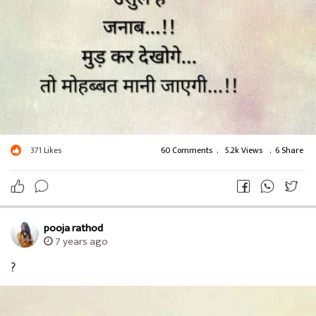
371
Likes
60 Comments
.
5.2k Views
.
6 Share
pooja rathod
7 years ago
?