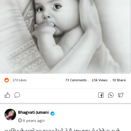
270
Likes
73 Comments
.
2.5k Views
.
10 Share
Bhagvati Jumani
6 years ago