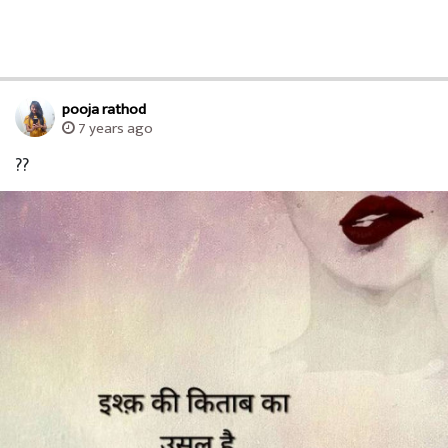
pooja rathod
7 years ago
??